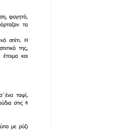
ση, φαγητό, 
αθώνα
όρταζαν τα 
ό σπίτι. Η 
πιτικό της, 
 έτοιμα και 
΄ένα ταψί, 
δια στις 4 
ύπα με ρύζι 