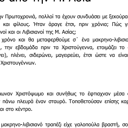
ην Πρωτοχρονιά, πολλοί τα έχουν συνδυάσει με ξεκούρα
τρο
Deco
Παιδί
Auto
Εκκλησίες Μαρ
ς και φίλους. Ήταν άραγε έτσι, πριν χρόνια; Πώς γι
ί και οι Λιβισιανοί της Μ. Ασίας; 
χρόνο και θα μεταφερθούμε σ΄ ένα μακρηνο-λιβισιαν
οινωνίας
Μαραθώνια Μονοπάτια
, την εβδομάδα πριν τα Χριστούγεννα, ετοιμάζει το σ
ι), πλένει, σιδερώνει, μαγειρεύει, έτσι ώστε να είναι
Χριστουγέννων. 
μωναν Χριστόψωμο και συνήθως το έφτιαχναν μέσα σ
ν πάνω πλευρά έναν σταυρό. Τοποθετούσαν επίσης καρύ
αι στο κέντρο. 
 μακρηνο-λιβισιανό τραπέζι είχε γαλοπούλα βραστή, σο