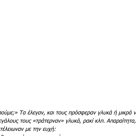
ούμε;» Τα έλεγαν, και τους πρόσφεραν γλυκά ή μικρά ν
εγάλους τους «τράτερναν» γλυκά, ρακί κλπ. Απαραίτητα,
τέλειωναν με την ευχή: