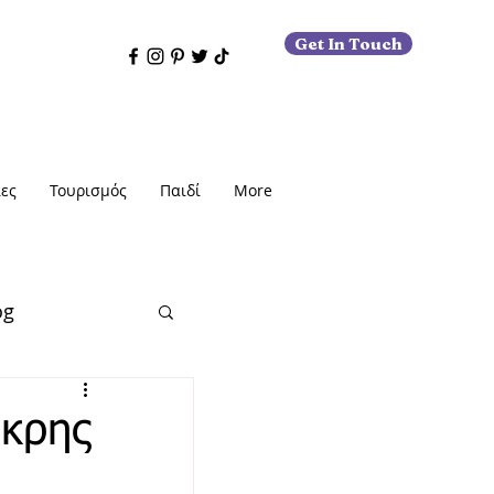
Get In Touch
ες
Τουρισμός
Παιδί
More
og
άκρης
εις