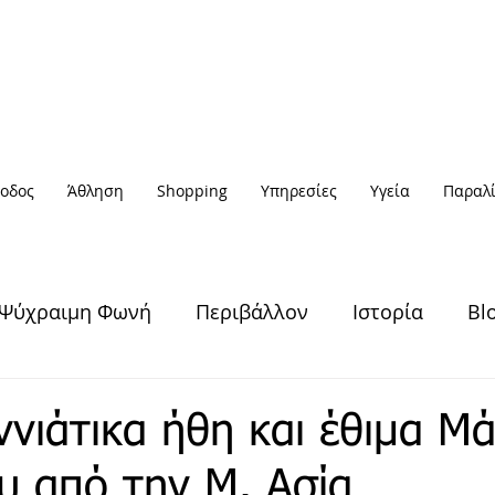
οδος
Άθληση
Shopping
Υπηρεσίες
Υγεία
Παραλί
Ψύχραιμη Φωνή
Περιβάλλον
Ιστορία
Bl
Υγεία & Ευεξία
Πολιτισμός
Άθληση
ννιάτικα ήθη και έθιμα Μ
ου από την Μ. Ασία
Έξοδος
Πρόσωπα
Αφηγήσεις
Νέα / Ειδήσ