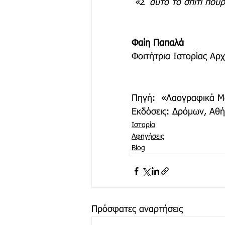
 «Σ΄αυτό το σπίτι πού
Φαίη Παπαλά 
Φοιτήτρια Ιστορίας Αρχ
Πηγή:  «Λαογραφικά Μά
Εκδόσεις: Δρόμων, Αθ
Ιστορία
Αφηγήσεις
Blog
Πρόσφατες αναρτήσεις