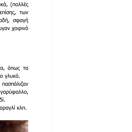
ά, (πολλές 
πίσης, των 
αδή, σφαγή 
γαν χοιρινό 
α, όπως τα 
ο γλυκό. 
 πασπάλιζαν 
αρύφαλλο, 
ί. 
αραγλί κλπ.