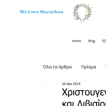
We Love Marathon
Home
Blog
Έξ
Όλα τα άρθρα
Πρίσμα
20 Δεκ 2019
Αρχαίος Μαραθώνας
Χριστουγε
και Λιβισί
Μαραθώνιος Δρόμος