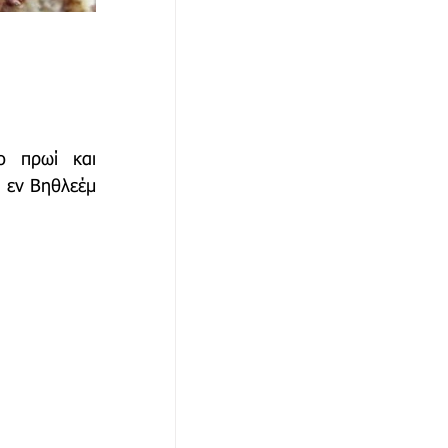
 πρωί και 
 εν Βηθλεέμ 