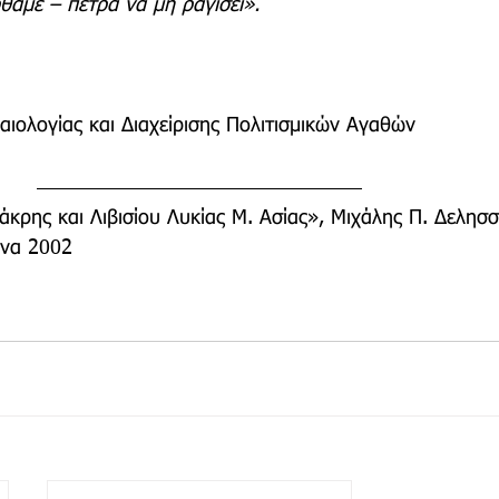
ρθαμε – πέτρα να μη ραγίσει».
αιολογίας και Διαχείρισης Πολιτισμικών Αγαθών 
κρης και Λιβισίου Λυκίας Μ. Ασίας», Μιχάλης Π. Δελησσ
ήνα 2002 