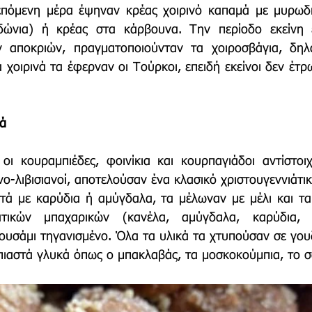
επόμενη μέρα έψηναν κρέας χοιρινό καπαμά με μυρωδικ
ώνια) ή κρέας στα κάρβουνα. Την περίοδο εκείνη ε
 αποκριών, πραγματοποιούνταν τα χοιροσβάγια, δηλ
 χοιρινά τα έφερναν οι Τούρκοι, επειδή εκείνοι δεν έτρω
κά
ι κουραμπιέδες, φοινίκια και κουρπαγιάδοι αντίστοιχ
-λιβισιανοί, αποτελούσαν ένα κλασικό χριστουγεννιάτικ
στά με καρύδια ή αμύγδαλα, τα μέλωναν με μέλι και τα
τικών μπαχαρικών (κανέλα, αμύγδαλα, καρύδια, γ
ουσάμι τηγανισμένο. Όλα τα υλικά τα χτυπούσαν σε γουδ
πιαστά γλυκά όπως ο μπακλαβάς, τα μοσκοκούμπια, το σ