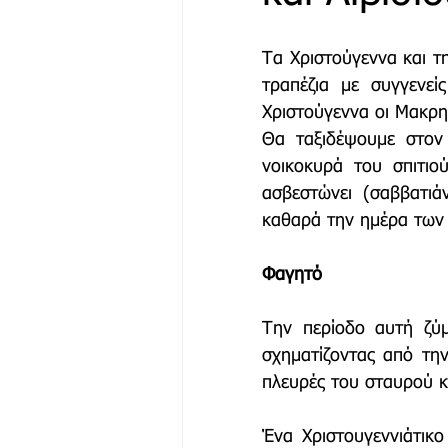
Τα Χριστούγεννα και τ
Μόδα & Ομορφιά
Θέα
τραπέζια με συγγενεί
Χριστούγεννα οι Μακρηνο
Θα ταξιδέψουμε στον 
Δράσεις
Χορηγός Επικ
νοικοκυρά του σπιτιού
ασβεστώνει (σαββατιάνε
καθαρά την ημέρα των 
Φαγητό
Την περίοδο αυτή ζύ
σχηματίζοντας από τη
πλευρές του σταυρού κ
Ένα Χριστουγεννιάτικο