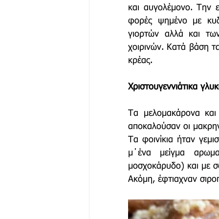
και αυγολέμονο. Την 
φορές ψημένο με κυδ
γιορτών αλλά και των
χοιρινών. Κατά βάση τα
κρέας. 
Χριστουγεννιάτικα γλυ
Τα μελομακάρονα και ο
αποκαλούσαν οι μακρηνο
Τα φοινίκια ήταν γεμι
μ΄ένα μείγμα αρωμα
μοσχοκάρυδο) και με σ
Ακόμη, έφτιαχναν σιρο