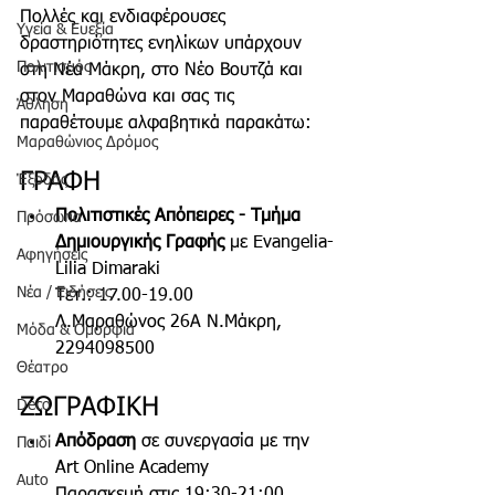
Πολλές και ενδιαφέρουσες 
Υγεία & Ευεξία
δραστηριότητες ενηλίκων υπάρχουν 
Πολιτισμός
στη Νέα Μάκρη, στο Νέο Βουτζά και 
στον Μαραθώνα και σας τις 
Άθληση
παραθέτουμε αλφαβητικά παρακάτω:
Μαραθώνιος Δρόμος
ΓΡΑΦΗ
Έξοδος
Πολιτιστικές Απόπειρες - Τμήμα 
Πρόσωπα
Δημιουργικής Γραφής
 με Evangelia-
Αφηγήσεις
Lilia Dimaraki
Νέα / Ειδήσεις
Τετ.: 17.00-19.00 
Λ.Μαραθώνος 26Α Ν.Μάκρη, 
Μόδα & Ομορφιά
2294098500 
Θέατρο
ΖΩΓΡΑΦΙΚΗ
Deco
Απόδραση 
σε συνεργασία με την 
Παιδί
Art Online Academy
Auto