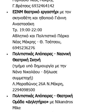
Γυμνάσιο Νέας Μάκρης - 
Γ.Βράτσος 6932464142
ΕΣΝΜ θεατρικό εργαστήρι
 με τον 
σκηνοθέτη και ηθοποιό Γιάννη 
Αναστασάκη 
Τρ. 19:00-22:00
Αθλητικό και Πολιτιστικό Πάρκο 
Νέας Μάκρης - Θ. Τσάτσου, 
6945236276
Πολιτιστικές Απόπειρες - Νεανική 
Θεατρική Σκηνή 
(τμήμα υπό δημιουργία με την 
Νάνα Νικολάου - δήλωσε 
συμμετοχή)
Λ.Μαραθώνος 26Α Ν.Μάκρη, 
2294098500 
Πολιτιστικές Απόπειρες - Θεατρική 
Ομάδα «Δηλητήριο»
 με Nikandros 
Mike