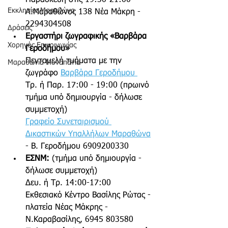
Παρασκευή στις 19:30-21:00
Εκκλησίες Μαραθώνα
Λ.Μαραθώνος 138 Νέα Μάκρη - 
2294304508 
Δράσεις
Εργαστήρι ζωγραφικής «Βαρβάρα 
Χορηγός Επικοινωνίας
Γεροδήμου»
Πενταμελή τμήματα με την 
Μαραθώνια Μονοπάτια
ζωγράφο 
Βαρβάρα Γεροδήμου 
Τρ. ή Παρ. 17:00 - 19:00 (πρωινό 
τμήμα υπό δημιουργία - δήλωσε 
συμμετοχή)
Γραφείο Συνεταιρισμού 
Δικαστικών Υπαλλήλων Μαραθώνα
- Β. Γεροδήμου 6909200330
ΕΣΝΜ: 
(τμήμα υπό δημιουργία - 
δήλωσε συμμετοχή)
Δευ. ή Τρ. 14:00-17:00 
Εκθεσιακό Κέντρο Βασίλης Ρώτας - 
πλατεία Νέας Μάκρης - 
Ν.Καραβασίλης, 6945 803580