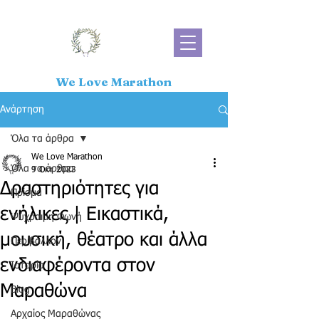
We Love Marathon
Ανάρτηση
Όλα τα άρθρα
We Love Marathon
Όλα τα άρθρα
9 Οκτ 2023
Δραστηριότητες για
Πρίσμα
ενήλικες | Εικαστικά,
Ψύχραιμη Φωνή
μουσική, θέατρο και άλλα
Περιβάλλον
ενδιαφέροντα στον
Ιστορία
Μαραθώνα
Blog
Αρχαίος Μαραθώνας