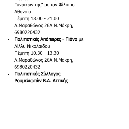
Γυναικωνίτης" με τον Φίλιππο 
Αθηναίο
Πέμπτη 18.00 - 21.00  
Λ.Μαραθώνος 26Α Ν.Μάκρη, 
6980220432
Πολιτιστικές Απόπειρες - Πιάνο 
με 
Λίλλυ Νικολαιδου
Πέμπτη 10.30 - 13.30  
Λ.Μαραθώνος 26Α Ν.Μάκρη, 
6980220432
Πολιτιστικός Σύλλογος 
Ρουμελιωτών Β.Α. Αττικής 
«Αθανάσιος Διάκος» - Χορωδία 
με 
τον δάσκαλο Χ.Τσιαμούλη
Πέμπτη 18:00-19:30
Πολιτιστικό Κέντρο «Β.Ρώτας», 
Πλατεία Ν.Μάκρης - 
Ο.Θεοδωρέλλη 6975852752