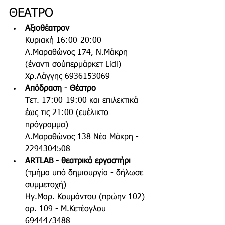
ΘΕΑΤΡΟ
Αξιοθέατρον 
Κυριακή 16:00-20:00
Λ.Μαραθώνος 174, Ν.Μάκρη 
(έναντι σούπερμάρκετ Lidl) - 
Χρ.Λάγγης 6936153069
Απόδραση - Θέατρο 
Τετ. 17:00-19:00 και επιλεκτικά 
έως τις 21:00 (ευέλικτο 
πρόγραμμα)
Λ.Μαραθώνος 138 Νέα Μάκρη - 
2294304508  
ARTLAB - θεατρικό εργαστήρι
(τμήμα υπό δημιουργία - δήλωσε 
συμμετοχή)
Ηγ.Μαρ. Κουμάντου (πρώην 102) 
αρ. 109 - Μ.Κετέογλου 
6944473488