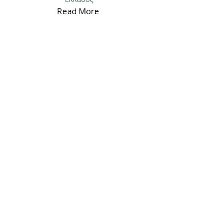
Πληροφορίες για τους
επίσημους Μαραθωνίους της
Ελλάδος
Read More