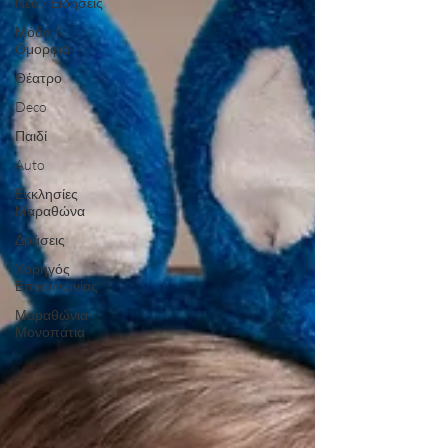
Νέα / Ειδήσεις
Μόδα &
Ομορφιά
Θέατρο
Deco
Παιδί
Auto
Εκκλησίες
Μαραθώνα
Δράσεις
Χορηγός
Επικοινωνίας
Μαραθώνια
Μονοπάτια