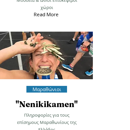
Ancient times > now
Μουσεία & άλλοι επισκέψιμοι
χώροι
Read More
Μαραθώνιοι
"Nenikikamen"