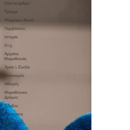
Όλα τα άρθρα
Πρίσμα
Ψύχραιμη Φωνή
Περιβάλλον
Ιστορία
Blog
Αρχαίος
Μαραθώνας
Υγεία & Ευεξία
Πολιτισμός
Άθληση
Μαραθώνιος
Δρόμος
Έξοδος
Πρόσωπα
Αφηγήσεις