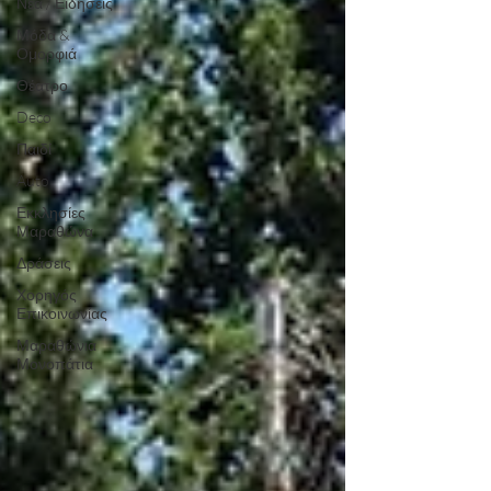
Νέα / Ειδήσεις
Μόδα &
Ομορφιά
Θέατρο
Deco
Παιδί
Auto
Εκκλησίες
Μαραθώνα
Δράσεις
Χορηγός
Επικοινωνίας
Μαραθώνια
Μονοπάτια