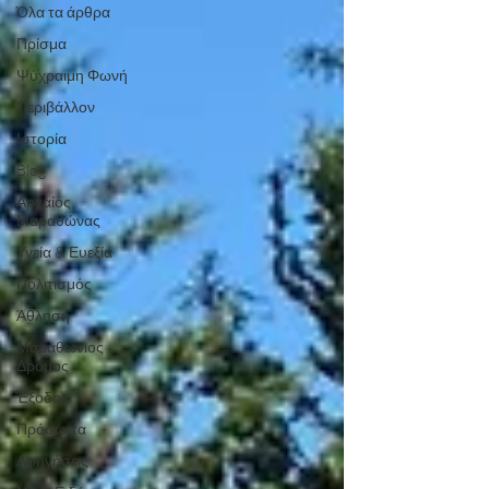
Όλα τα άρθρα
Πρίσμα
Ψύχραιμη Φωνή
Περιβάλλον
Ιστορία
Blog
Αρχαίος
Μαραθώνας
Υγεία & Ευεξία
Πολιτισμός
Άθληση
Μαραθώνιος
Δρόμος
Έξοδος
Πρόσωπα
Αφηγήσεις