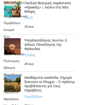
Όλα τα άρθρα
Παιδική θεατρική παράσταση
«Ηρακλής» | Ιούλιο στη Νέα
Πρίσμα
Μάκρη
Ψύχραιμη Φωνή
Παιδί
Περιβάλλον
28 Ιουν
Ιστορία
Blog
Υπερπανσέληνος Ιουνίου ή
Αρχαίος
αλλιώς Πανσέληνος της
Μαραθώνας
Φράουλας
Υγεία & Ευεξία
Έξοδος
Πολιτισμός
28 Ιουν
Άθληση
Μαραθώνιος
Ακαθάριστα οικόπεδα: Σήμερα
Δρόμος
ξεκινούν οι έλεγχοι – Τι πρόστιμα
Έξοδος
προβλέπονται για τους
παραβάτες
Πρόσωπα
Περιβάλλον
Αφηγήσεις