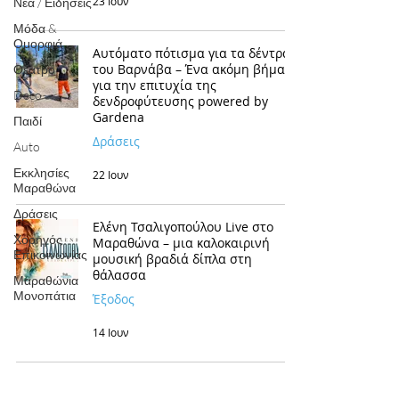
23 Ιουν
Νέα / Ειδήσεις
Μόδα &
Ομορφιά
Αυτόματο πότισμα για τα δέντρα
του Βαρνάβα – Ένα ακόμη βήμα
Θέατρο
για την επιτυχία της
Deco
δενδροφύτευσης powered by
Gardena
Παιδί
Δράσεις
Auto
Εκκλησίες
22 Ιουν
Μαραθώνα
Δράσεις
Ελένη Τσαλιγοπούλου Live στο
Χορηγός
Μαραθώνα – μια καλοκαιρινή
Επικοινωνίας
μουσική βραδιά δίπλα στη
θάλασσα
Μαραθώνια
Μονοπάτια
Έξοδος
14 Ιουν