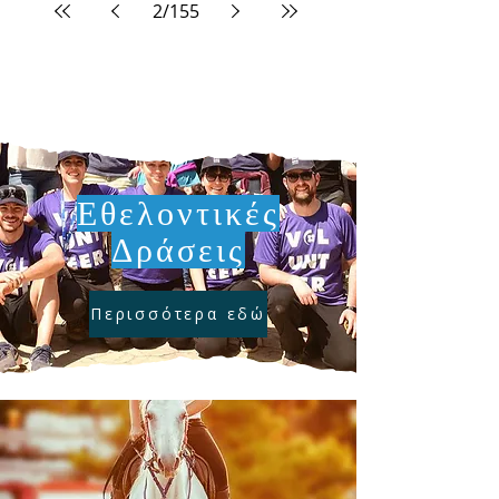
2
/
155
Εθελοντικές
Δράσεις
Περισσότερα εδώ